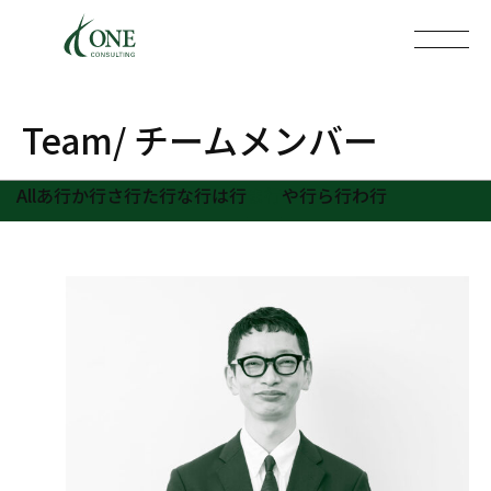
Team
/ チームメンバー
All
あ行
か行
さ行
た行
な行
は行
ま行
や行
ら行
わ行