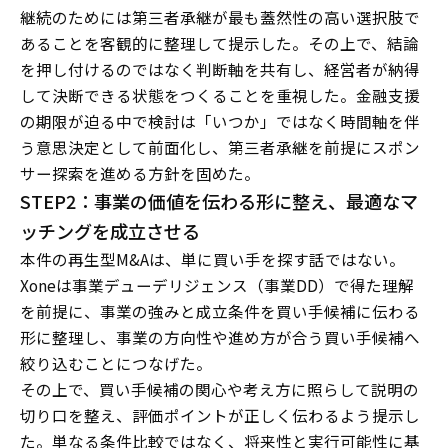
継続のためには第三者承継が最も蓋然性の高い選択肢で
あることを客観的に整理して提示した。その上で、結論
を押し付けるのではなく判断軸を共有し、経営者が納得
して決断できる状態をつくることを重視した。金融支援
の期限が迫る中で検討は「いつか」ではなく時間軸を伴
う意思決定として前面化し、第三者承継を前提にスポン
サー探索を進める方針を固めた。
STEP2：事業の価値を伝わる形に整え、最適なマ
ッチングを成立させる
本件の再生型M&Aは、単に買い手を探す話ではない。
Xoneは事業デューデリジェンス（事業DD）で得た理解
を前提に、事業の強みと成立条件を買い手候補に伝わる
形に整理し、事業の方向性や進め方が合う買い手候補へ
絞り込むことにつなげた。
その上で、買い手候補の関心や考え方に照らして説明の
切り口を整え、評価ポイントが正しく伝わるよう提示し
た。単なる条件比較ではなく、将来性と実行可能性に基