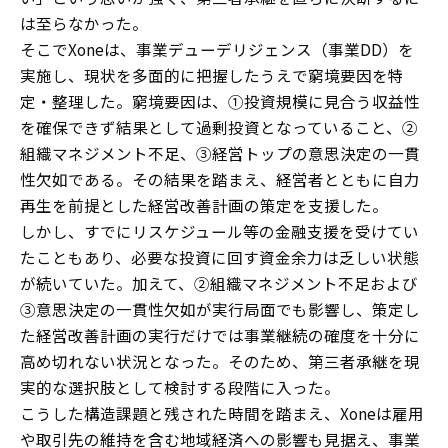
は至らなかった。
そこでXoneは、事業デューデリジェンス（事業DD）を
実施し、現状を多面的に把握したうえで窮境要因を特
定・整理した。窮境要因は、①投資規模に見合う収益性
を確保できず結果として過剰投資となっていること、②
組織マネジメント不足、③経営トップの意思決定の一貫
性欠如である。その結果を踏まえ、経営者とともに自力
再生を前提とした経営改善計画の策定を支援した。
しかし、すでにリスケジュール等の金融支援を受けてい
たこともあり、必要な投資に回す資金余力は乏しい状態
が続いていた。加えて、②組織マネジメント不足および
③意思決定の一貫性欠如が実行局面でも影響し、策定し
た経営改善計画の実行だけでは事業継続の確度を十分に
高め切れない状況となった。そのため、第三者承継を現
実的な選択肢として検討する段階に入った。
こうした構造課題と残された時間を踏まえ、Xoneは雇用
や取引先の維持を含む地域経済への影響も見据え、事業