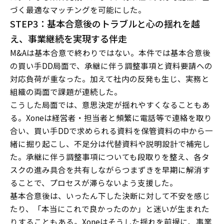
づく最適なマッチングを可能にした。
STEP3：基本合意後のトラブルと心の揺れを越
え、事業継続を実現する伴走
M&Aは基本合意で終わりではない。本件では基本合意後
の買い手DD局面で、承継に伴う調整事項と資料要請への
対応負荷が重なった。加えて社内の反発も生じ、実務と
組織の両面で課題が連続した。
こうした局面では、意思決定が揺れやすくなることもあ
る。Xoneは経営者・担当者と頻繁に電話等で連絡を取り
合い、買い手DDで求められる資料を保管資料の中から一
緒に掘り起こし、不足分は代替資料や説明設計で補完し
た。承継に伴う調整事項についても段取りを整え、各タ
スクの進み具合を共有しながらつまずきを早期に解消す
ることで、プロセスが滞らないよう支援した。
基本合意後は、いったん下した決断に対して不安を感じ
たり、「本当にこれで良かったのか」と迷いが生まれた
りすることもある。Xoneはそうした揺れを前提に、事業