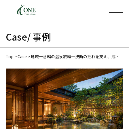
Case
/ 事例
Top
>
Case
>
地域一番館の温泉旅館―決断の揺れを支え、成立まで伴走した第三者承継